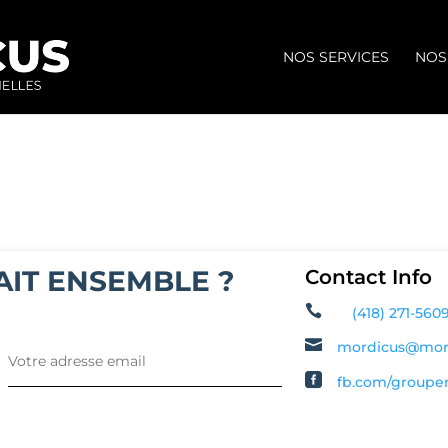
NOS SERVICES
NOS
LAIT ENSEMBLE ?
Contact Info

(418) 271-560

mordicus@mor

fb.com/groupe